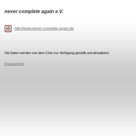
never complete again e.V.
http://www.never-complete-again.de
Die Daten werden von dem Chor zur Verfügung gestellt und aktualisiert.
Druckansicht