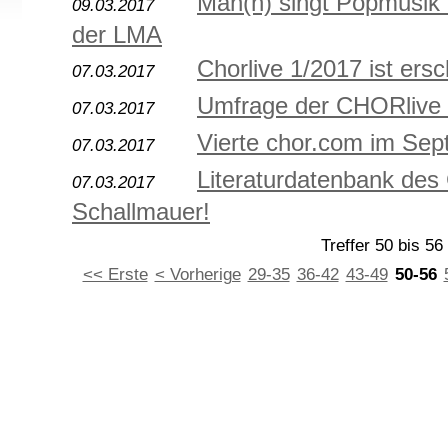
Man(n) singt Popmusik
09.03.2017
der LMA
Chorlive 1/2017 ist ersc
07.03.2017
Umfrage der CHORlive R
07.03.2017
Vierte chor.com im Se
07.03.2017
Literaturdatenbank de
07.03.2017
Schallmauer!
Treffer 50 bis 56
<< Erste
< Vorherige
29-35
36-42
43-49
50-56