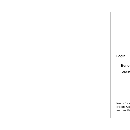
Login
Benu
Pass
Kein Chor
finden Si
auf der
W