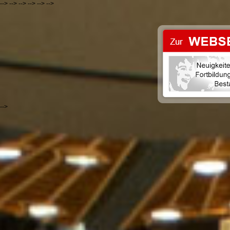
-->
-->
-->
-->
-->
-->
-->