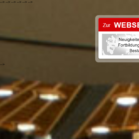
-->
-->
-->
-->
-->
-->
-->