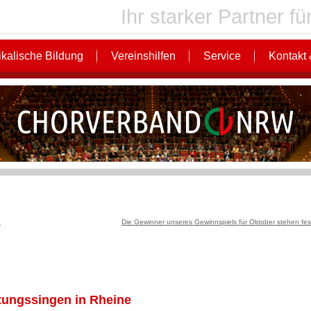
Ihr starker Partner 
kalische Bildung
Vereinshilfen
Service
Kontakt 
…
Die Gewinner unseres Gewinnspiels für Oktober stehen fes
stungssingen in Rheine