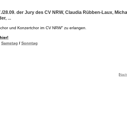
27./28.09. der Jury des CV NRW, Claudia Rübben-Laux, Micha
, ...
gschor und Konzertchor im CV NRW" zu erlangen.
hier!
:
Samstag
/
Sonntag
[
Nach