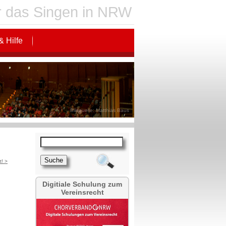
für das Singen in NRW
& Hilfe
Bildquelle: Matthias Baus
t! >
Digitiale Schulung zum
Vereinsrecht