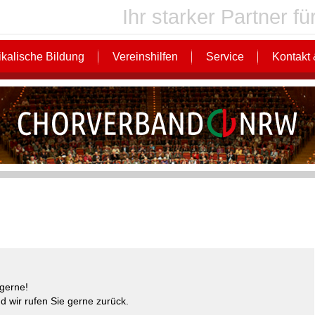
Ihr starker Partner 
kalische Bildung
Vereinshilfen
Service
Kontakt 
gerne!
d wir rufen Sie gerne zurück.