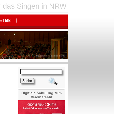
für das Singen in NRW
& Hilfe
Bildquelle: Matthias Baus
Digitiale Schulung zum
Vereinsrecht