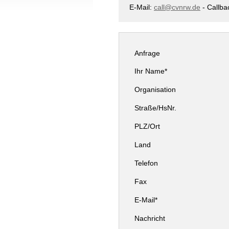
E-Mail:
call@cvnrw.de
- Callba
Anfrage
Ihr Name*
Organisation
Straße/HsNr.
PLZ/Ort
Land
Telefon
Fax
E-Mail*
Nachricht