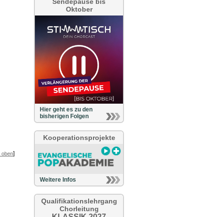
Sendepause bis
Oktober
Hier geht es zu den
bisherigen Folgen
Kooperationsprojekte
]
 oben
Weitere Infos
Qualifikationslehrgang
Chorleitung
KLASSIK 2027