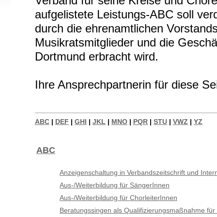
Verband für seine Kreise und Chöre
aufgelistete Leistungs-ABC soll ver
durch die ehrenamtlichen Vorstand
Musikratsmitglieder und die Geschäf
Dortmund erbracht wird.
Ihre Ansprechpartnerin für diese Sei
ABC
|
DEF
|
GHI
|
JKL
|
MNO
|
PQR
|
STU
|
VWZ
|
YZ
ABC
Anzeigenschaltung in Verbandszeitschrift und Inter
Aus-/Weiterbildung für SängerInnen
Aus-/Weiterbildung für ChorleiterInnen
Beratungssingen als Qualifizierungsmaßnahme für 