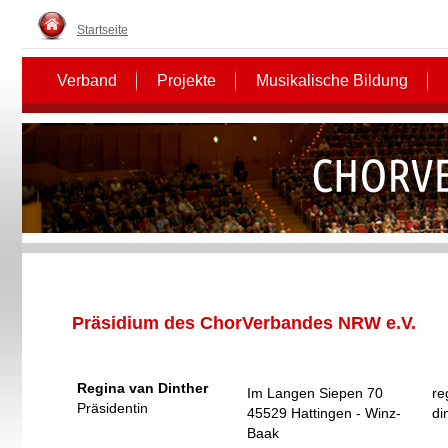
Startseite
Verband
Projekte
Musikalische Bildung
Präsidium des ChorVerbandes NRW e.V.
Regina van Dinther
Im Langen Siepen 70
re
Präsidentin
45529 Hattingen - Winz-
di
Baak