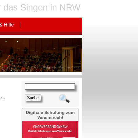
für das Singen in NRW
& Hilfe
Bildquelle: Matthias Baus
t" >
Digitiale Schulung zum
Vereinsrecht