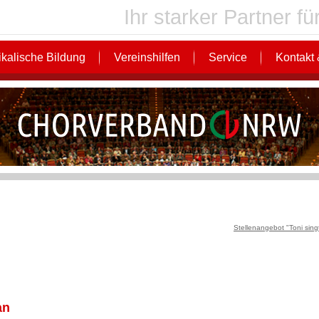
Ihr starker Partner 
kalische Bildung
Vereinshilfen
Service
Kontakt 
Stellenangebot "Toni sing
an