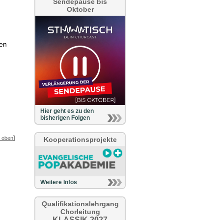
Sendepause bis
Oktober
,
hen
Hier geht es zu den
bisherigen Folgen
]
 oben
Kooperationsprojekte
Weitere Infos
Qualifikationslehrgang
Chorleitung
KLASSIK 2027