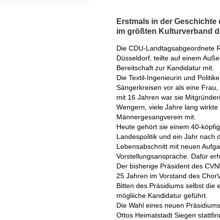
Erstmals in der Geschichte
im größten Kulturverband 
Die CDU-Landtagsabgeordnete Reg
Düsseldorf, teilte auf einem Au
Bereitschaft zur Kandidatur mit.
Die Textil-Ingenieurin und Politik
Sängerkreisen vor als eine Frau
mit 16 Jahren war sie Mitgründe
Wengern, viele Jahre lang wirkte 
Männergesangverein mit.
Heute gehört sie einem 40-köpfig
Landespolitik und ein Jahr nach
Lebensabschnitt mit neuen Aufga
Vorstellungsansprache. Dafür erhi
Der bisherige Präsident des CVN
25 Jahren im Vorstand des ChorV
Bitten des Präsidiums selbst die
mögliiche Kandidatur geführt.
Die Wahl eines neuen Präsidiums
Ottos Heimatstadt Siegen stattfi