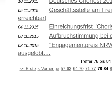
Deutsches Chorfest 2016
10.11.2015
Geschäftsstelle am Fre
05.11.2015
erreichbar!
Einreichungsfrist "Chori
04.11.2015
Aufbruchstimmung bei d
08.10.2015
"Engagementpreis NRW"
08.10.2015
ausgelobt....
Treffer 78 bis 84
<< Erste
< Vorherige
57-63
64-70
71-77
78-84
8