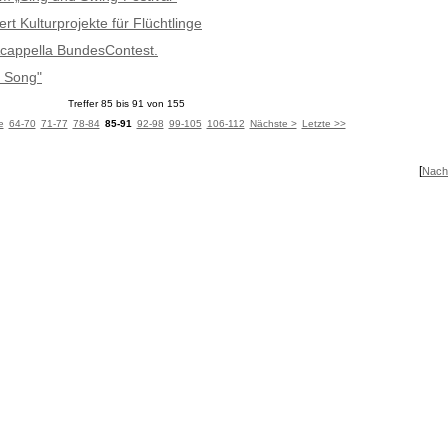
rt Kulturprojekte für Flüchtlinge
 Acappella BundesContest.
f Song"
Treffer 85 bis 91 von 155
e
64-70
71-77
78-84
85-91
92-98
99-105
106-112
Nächste >
Letzte >>
[
Nach