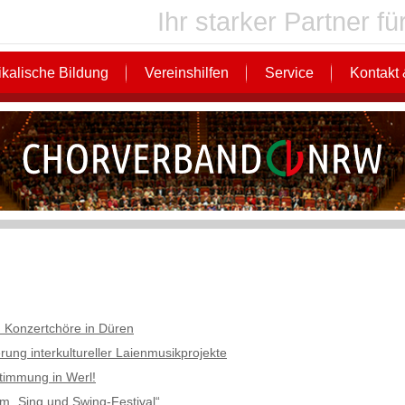
Ihr starker Partner 
kalische Bildung
Vereinshilfen
Service
Kontakt 
 Konzertchöre in Düren
ung interkultureller Laienmusikprojekte
timmung in Werl!
m „Sing und Swing-Festival“