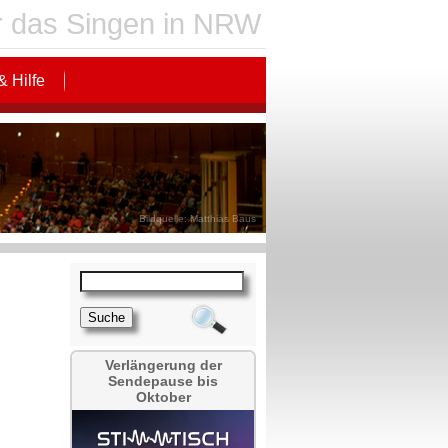
für das Singen in NRW
& Hilfe
Bildquelle: Matthias Baus
Verlängerung der
Sendepause bis
Oktober