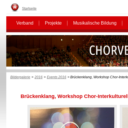
Startseite
Verband
Projekte
Musikalische Bildung
Bildergalerie
>
2016
>
Events 2016
> Brückenklang, Workshop Chor-Interkul
Brückenklang, Workshop Chor-Interkulturell 