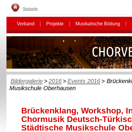
Startseite
Verband
Projekte
Musikalische Bildung
Bildergalerie
>
2016
>
Events 2016
> Brückenkl
Musikschule Oberhausen
Brückenklang, Workshop, Int
Chormusik Deutsch-Türkisc
Städtische Musikschule Ob