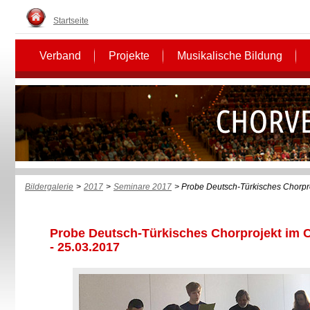
Startseite
Verband
Projekte
Musikalische Bildung
Bildergalerie
>
2017
>
Seminare 2017
> Probe Deutsch-Türkisches Chorpr
Probe Deutsch-Türkisches Chorprojekt im 
- 25.03.2017