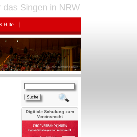
für das Singen in NRW
& Hilfe
Bildquelle: Matthias Baus
Digitiale Schulung zum
Vereinsrecht