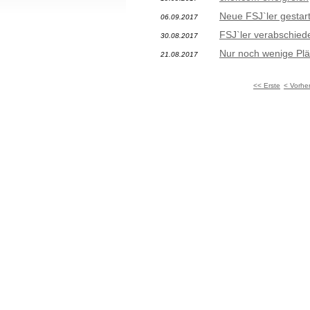
Neue FSJ`ler gestart
06.09.2017
FSJ`ler verabschied
30.08.2017
Nur noch wenige Plät
21.08.2017
<< Erste
< Vorhe