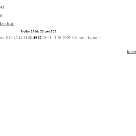
et
et
ze frei.
Treffer 29 bis 35 von 155
rige
8-14
15-21
22-28
29-35
36-42
43-49
50-56
Nächste >
Letzte >>
[
Nach