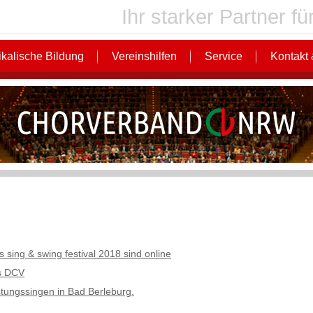
Ihr starker Partner 
kalische Bildung
Vereinshilfen
Service
Kontakt 
as sing & swing festival 2018 sind online
es DCV
tungssingen in Bad Berleburg.