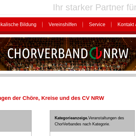
Ihr starker Partner 
kalische Bildung
Vereinshilfen
Service
Kontakt 
ngen der Chöre, Kreise und des CV NRW
Kategorieanzeige.
Veranstaltungen des
ChorVerbandes nach Kategorie.