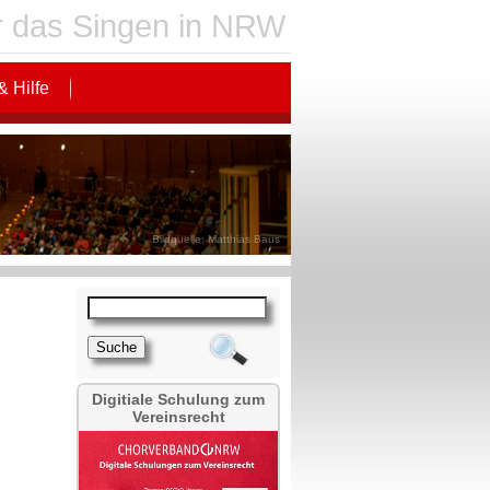
für das Singen in NRW
& Hilfe
Bildquelle: Matthias Baus
Digitiale Schulung zum
Vereinsrecht