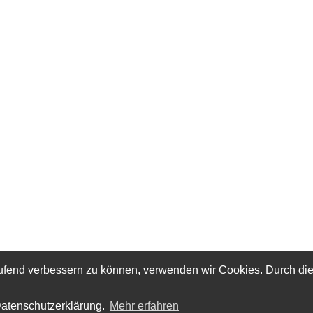
laufend verbessern zu können, verwenden wir Cookies. Durch di
August
2026
Datenschutzerklärung.
Mehr erfahren
Mo
Di
Mi
Do
Fr