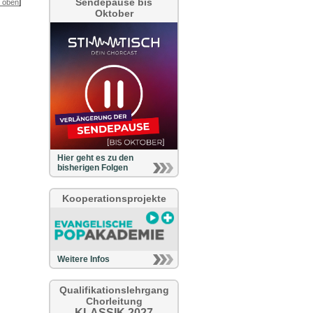
Sendepause bis
]
 oben
Oktober
Hier geht es zu den
bisherigen Folgen
Kooperationsprojekte
Weitere Infos
Qualifikationslehrgang
Chorleitung
KLASSIK 2027